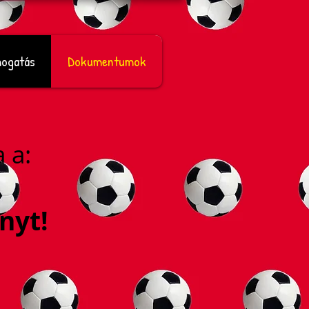
ogatás
Dokumentumok
 a:
nyt!