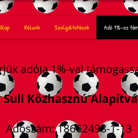
őlap
Rólunk
Szolgáltatások
Adó 1%-os tám
rjük adója 1%-val támogassa
i Suli Közhasznú Alapítvá
Adószám: 18662498-1-13