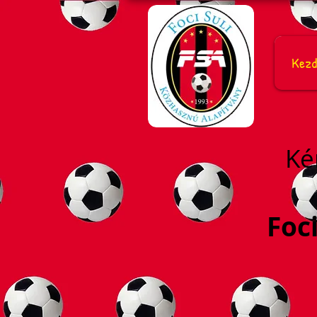
Kezd
Ké
Foc