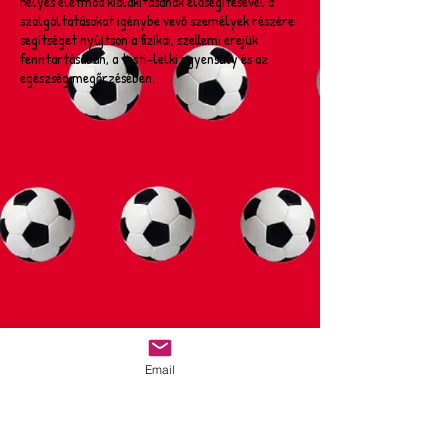
helyes életmód kialakításának elősegítésével a
szolgáltatásokat igénybe vevő személyek részére
segítséget nyújtson a fizikai, szellemi erejük
fenntartásában, a testi-lelki egyensúly és az
egészség megőrzésében.
Email