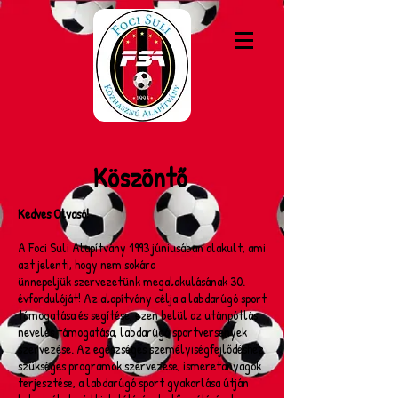
Köszöntő
Kedves Olvasó!
A Foci Suli Alapítvány 1993 júniusában alakult, ami
azt jelenti, hogy nem sokára
ünnepeljük szervezetünk megalakulásának 30.
évfordulóját! Az alapítvány célja a labdarúgó sport
támogatása és segítése, ezen belül az utánpótlás
nevelés támogatása, labdarúgó sportversenyek
szervezése. Az egészséges személyiségfejlődéshez
szükséges programok szervezése, ismeretanyagok
terjesztése, a labdarúgó sport gyakorlása útján